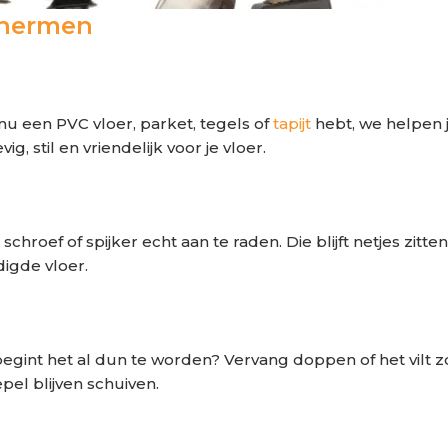
schermen
 nu een PVC vloer, parket, tegels of
tapijt
hebt, we helpen j
tevig, stil en vriendelijk voor je vloer.
hroef of spijker echt aan te raden. Die blijft netjes zitt
igde vloer.
Of begint het al dun te worden? Vervang doppen of het vilt 
el blijven schuiven.