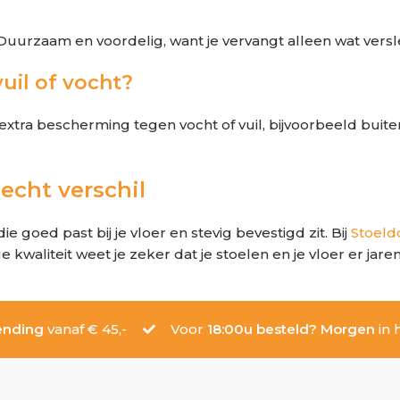
uurzaam en voordelig, want je vervangt alleen wat versle
uil of vocht?
 extra bescherming tegen vocht of vuil, bijvoorbeeld bui
cht verschil
 goed past bij je vloer en stevig bevestigd zit. Bij
Stoel
aliteit weet je zeker dat je stoelen en je vloer er jarenl
ending
vanaf € 45,-
Voor
18:00u besteld? Morgen
in h