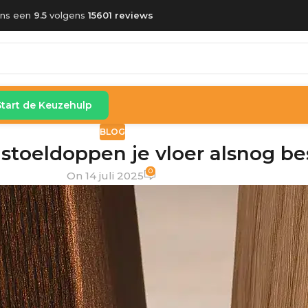
ons een
9.5
volgens
15601 reviews
Start de Keuzehulp
BLOG
 stoeldoppen je vloer alsnog b
0
On 14 juli 2025