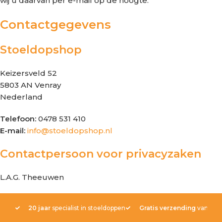
wij u daarvan per e-mail op de hoogte.
Contactgegevens
Stoeldopshop
Keizersveld 52
5803 AN Venray
Nederland
Telefoon:
0478 531 410
E-mail:
info@stoeldopshop.nl
Contactpersoon voor privacyzaken
L.A.G. Theeuwen
20 jaar
specialist in stoeldoppen
Gratis verzending
vanaf € 