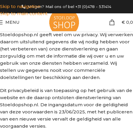
Skip to navigation
Vragen?
Mail ons
of
bel +31 (0)478 - 531414
Skip to main content
MENU
€
0,
Stoeldopshop.nl geeft veel om uw privacy. Wij verwerken
daarom uitsluitend gegevens die wij nodig hebben voor
(het verbeteren van) onze dienstverlening en gaan
zorgvuldig om met de informatie die wij over u en uw
gebruik van onze diensten hebben verzameld. Wij
stellen uw gegevens nooit voor commerciële
doelstellingen ter beschikking aan derden.
Dit privacybeleid is van toepassing op het gebruik van de
website en de daarop ontsloten dienstverlening van
Stoeldopshop.nl. De ingangsdatum voor de geldigheid
van deze voorwaarden is 23/06/2025, met het publiceren
van een nieuwe versie vervalt de geldigheid van alle
voorgaande versies.