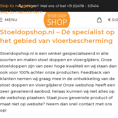
Skip to navigation
Vragen?
Mail ons
of
bel +31 (0)478 - 531414
Skip to main content
MENU
€
0,
Stoeldopshop.nl – Dé specialist op
het gebied van vloerbescherming
Stoeldopshop.nl is een winkel gespecialiseerd in alle
soorten en maten stoel doppen en vloerglijders. Onze
stoeldoppen zijn van zeer hoge kwaliteit en wij staan dan
ook voor 100% achter onze producten. Feedback van
klanten nemen wij graag mee in de ontwikkeling van de
stoel doppen en vloerglijders! Onze webshop heeft een
zeer gevarieerd aanbod, helaas kunnen wij niet alles op
de webshop plaatsen. Staat jouw gewenste product of
maat niet op website? Neem dan snel contact met ons
op!