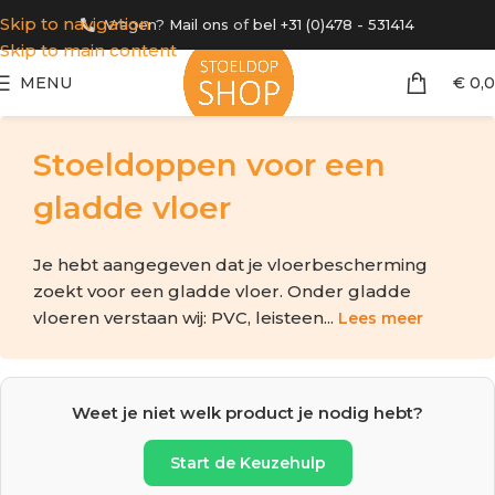
Skip to navigation
Vragen?
Mail ons
of
bel +31 (0)478 - 531414
Skip to main content
MENU
€
0,
Stoeldoppen voor een
gladde vloer
Je hebt aangegeven dat je vloerbescherming
zoekt voor een gladde vloer. Onder gladde
vloeren verstaan wij: PVC, leisteen...
Lees meer
Weet je niet welk product je nodig hebt?
Start de Keuzehulp