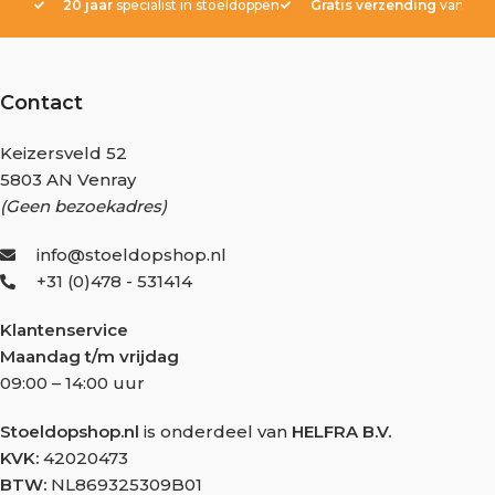
20 jaar
specialist in stoeldoppen
Gratis verzending
vanaf € 
Contact
Keizersveld 52
5803 AN Venray
(Geen bezoekadres)
info@stoeldopshop.nl
+31 (0)478 - 531414
Klantenservice
Maandag t/m vrijdag
09:00 – 14:00 uur
Stoeldopshop.nl
is onderdeel van
HELFRA B.V.
KVK:
42020473
BTW:
NL869325309B01