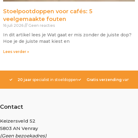
Stoelpootdoppen voor cafés: 5
veelgemaakte fouten
16 juli 2026
Geen reacties
In dit artikel lees je Wat gaat er mis zonder de juiste dop?
Hoe je de juiste maat kiest en
Lees verder »
20 jaar
specialist in stoeldoppen
Gratis verzending
vanaf € 
Contact
Keizersveld 52
5803 AN Venray
(Geen bezoekadres)