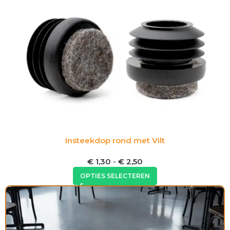
Insteekdop rond met Vilt
€
1,30
-
€
2,50
OPTIES SELECTEREN