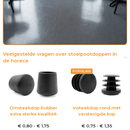
Veelgestelde vragen over stoelpootdoppen in
de horeca
POPULAIR
Omsteekdop Rubber
Insteekdop rond met
extra sterke kwaliteit
verstevigde kop
€
0,80
-
€
1,75
€
0,75
-
€
1,35