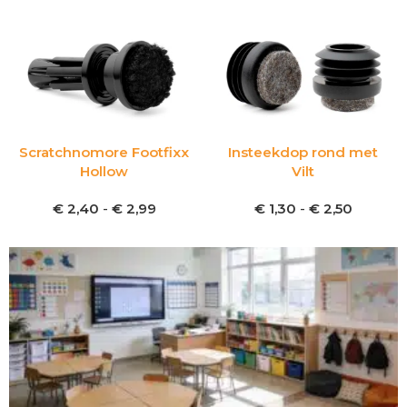
Scratchnomore Footfixx
Insteekdop rond met
Hollow
Vilt
€
2,40
-
€
2,99
€
1,30
-
€
2,50