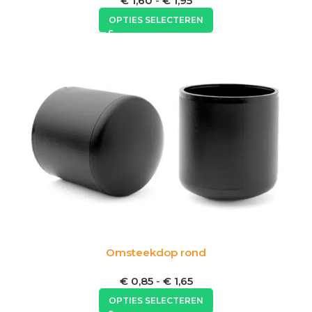
€
1,60
-
€
1,95
OPTIES SELECTEREN
Omsteekdop rond
€
0,85
-
€
1,65
OPTIES SELECTEREN