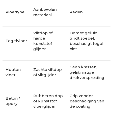
Aanbevolen
Vloertype
Reden
materiaal
Viltdop of
Dempt geluid,
harde
glijdt soepel,
Tegelvloer
kunststof
beschadigt tegel
glijder
niet
Geen krassen,
Houten
Zachte viltdop
gelijkmatige
vloer
of viltglijder
drukverspreiding
Rubberen dop
Grip zonder
Beton /
of kunststof
beschadiging van
epoxy
vloerglijder
de coating