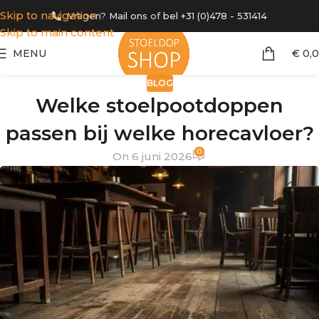
Skip to navigation
Vragen?
Mail ons
of
bel +31 (0)478 - 531414
Skip to main content
MENU
€
0,
BLOG
Welke stoelpootdoppen
passen bij welke horecavloer?
0
On 6 juni 2026