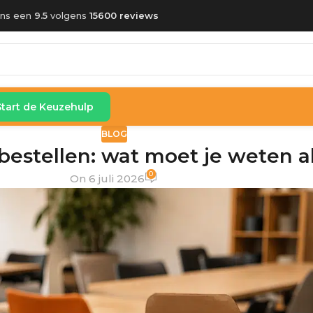
ons een
9.5
volgens
15600 reviews
Start de Keuzehulp
BLOG
estellen: wat moet je weten al
0
On 6 juli 2026