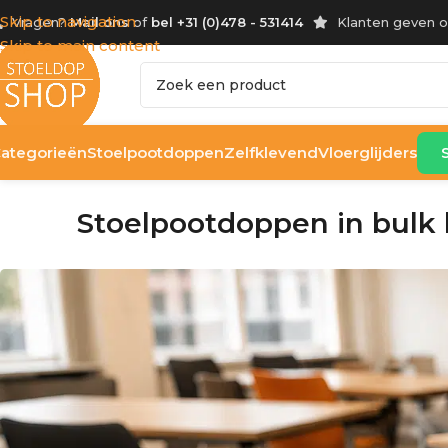
Skip to navigation
Vragen?
Mail ons
of
bel +31 (0)478 - 531414
Klanten geven 
Skip to main content
ategorieën
Stoelpootdoppen
Zelfklevend
Vloerglijders
Stoelpootdoppen in bulk b