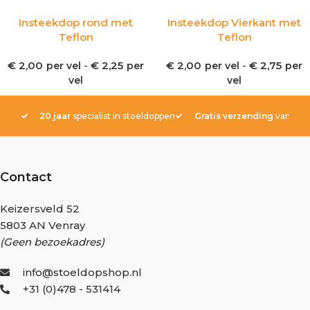
Insteekdop rond met
Insteekdop Vierkant met
Teflon
Teflon
€
2,00
-
€
2,25
€
2,00
-
€
2,75
per vel
per
per vel
per
vel
vel
20 jaar
specialist in stoeldoppen
Gratis verzending
vanaf € 
Contact
Keizersveld 52
5803 AN Venray
(Geen bezoekadres)
info@stoeldopshop.nl
+31 (0)478 - 531414