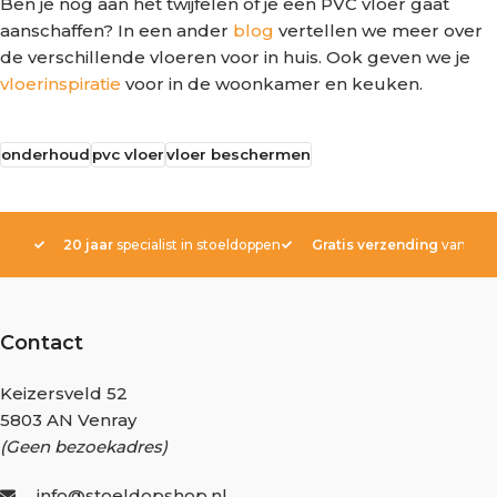
Ben je nog aan het twijfelen of je een PVC vloer gaat
aanschaffen? In een ander
blog
vertellen we meer over
de verschillende vloeren voor in huis. Ook geven we je
vloerinspiratie
voor in de woonkamer en keuken.
onderhoud
pvc vloer
vloer beschermen
20 jaar
specialist in stoeldoppen
Gratis verzending
vanaf € 
Contact
Keizersveld 52
5803 AN Venray
(Geen bezoekadres)
info@stoeldopshop.nl