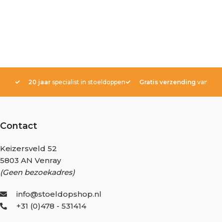
20 jaar
specialist in stoeldoppen
Gratis verzending
vanaf € 
Contact
Keizersveld 52
5803 AN Venray
(Geen bezoekadres)
info@stoeldopshop.nl
+31 (0)478 - 531414