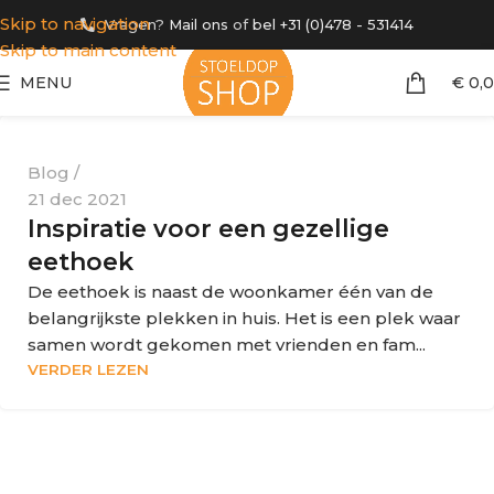
Skip to navigation
Vragen?
Mail ons
of
bel +31 (0)478 - 531414
Skip to main content
MENU
€
0,
Blog
21 dec 2021
Inspiratie voor een gezellige
eethoek
De eethoek is naast de woonkamer één van de
belangrijkste plekken in huis. Het is een plek waar
samen wordt gekomen met vrienden en fam...
VERDER LEZEN