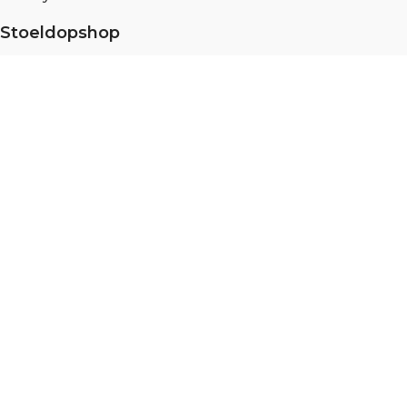
Stoeldopshop
Over ons
Partner portaal
Meten en monteren
Duurzaamheid
Blog
Vacatures
Specialist in
Stoelpootdoppen
,
Vloerglijders
,
Scratch no
more
, en
Viltglijders