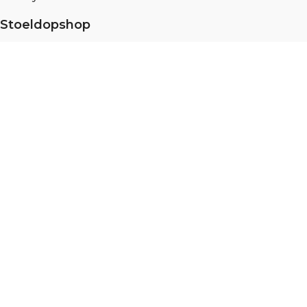
Stoeldopshop
Over ons
Partner portaal
Meten en monteren
Duurzaamheid
Blog
Vacatures
Specialist in
Stoelpootdoppen
,
Vloerglijders
,
Scratch no
more
, en
Viltglijders