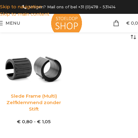
Skip to navigation
Vragen?
Mail ons
of
bel +31 (0)478 - 531414
Skip to main content
MENU
€
0,
Slede Frame (Multi)
Zelfklemmend zonder
Stift
€
0,80
-
€
1,05