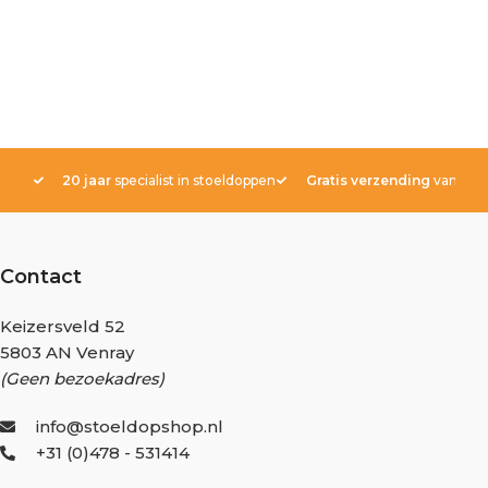
20 jaar
specialist in stoeldoppen
Gratis verzending
vanaf € 
Contact
Keizersveld 52
5803 AN Venray
(Geen bezoekadres)
info@stoeldopshop.nl
+31 (0)478 - 531414