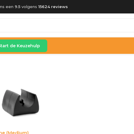
ons een
9.5
volgens
15624 reviews
Start de Keuzehulp
me (Medium)