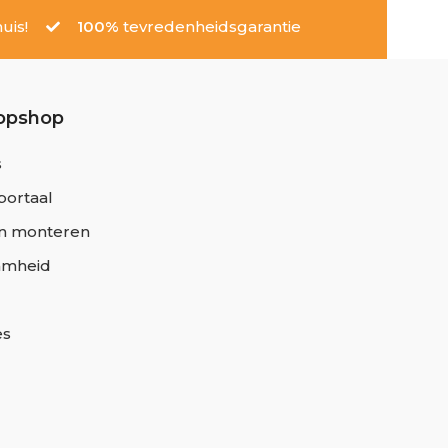
uis!
100%
tevredenheidsgarantie
opshop
s
portaal
n monteren
amheid
es