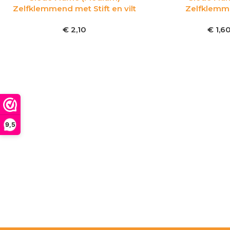
Zelfklemmend met Stift en vilt
Zelfklemme
€
2,10
€
1,6
9,5