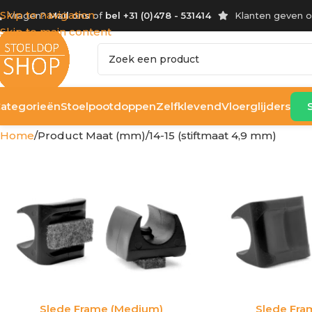
Skip to navigation
Vragen?
Mail ons
of
bel +31 (0)478 - 531414
Klanten geven 
Skip to main content
ategorieën
Stoelpootdoppen
Zelfklevend
Vloerglijders
Home
Product Maat (mm)
14-15 (stiftmaat 4,9 mm)
Slede Frame (Medium)
Slede Fra