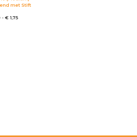
nd met Stift
0
-
€
1,75