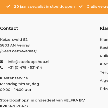
20 jaar
specialist in stoeldoppen
Gratis verz
Contact
Kla
Keizersveld 52
Klan
5803 AN Venray
Best
(Geen bezoekadres)
Ruil
info@stoeldopshop.nl
Kla
+31 (0)478 - 531414
Ter
Klantenservice
Alg
Maandag t/m vrijdag
Priv
09:00 – 14:00 uur
Stoeldopshop.nl
is onderdeel van
HELFRA B.V.
KVK:
42020473