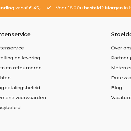
ending
vanaf € 45,-
Voor
18:00u besteld? Morgen
in h
ntenservice
Stoeld
tenservice
Over on
elling en levering
Partner 
en en retourneren
Meten e
chten
Duurza
ugbetalingsbeleid
Blog
emene voorwaarden
Vacatur
acybeleid