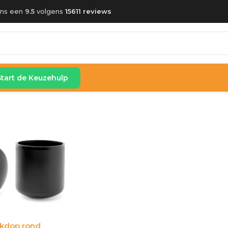
ons een
9.5
volgens
15611 reviews
Start de Keuzehulp
kdop rond