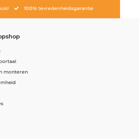
uis!
100%
tevredenheidsgarantie
opshop
s
portaal
n monteren
amheid
es