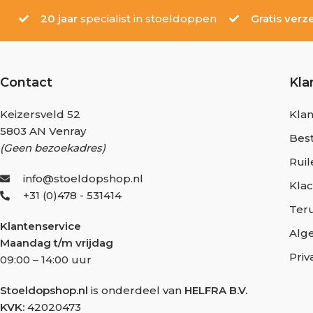
20 jaar
specialist in stoeldoppen
Gratis verz
Contact
Kla
Keizersveld 52
Klan
5803 AN Venray
Best
(Geen bezoekadres)
Ruil
info@stoeldopshop.nl
Kla
+31 (0)478 - 531414
Ter
Klantenservice
Alg
Maandag t/m vrijdag
Priv
09:00 – 14:00 uur
Stoeldopshop.nl
is onderdeel van
HELFRA B.V.
KVK:
42020473