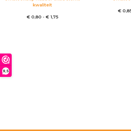
kwaliteit
€
0,8
€
0,80
-
€
1,75
9,5