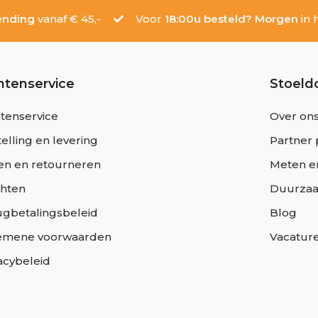
ending
vanaf € 45,-
Voor
18:00u besteld? Morgen
in h
ntenservice
Stoeld
tenservice
Over on
elling en levering
Partner 
en en retourneren
Meten e
chten
Duurza
ugbetalingsbeleid
Blog
emene voorwaarden
Vacatur
acybeleid