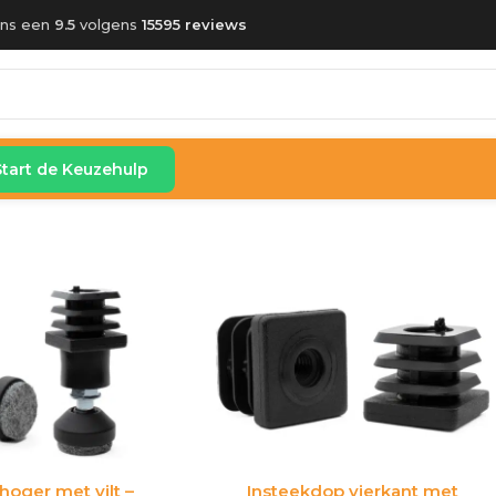
ons een
9.5
volgens
15595 reviews
Start de Keuzehulp
hoger met vilt –
Insteekdop vierkant met