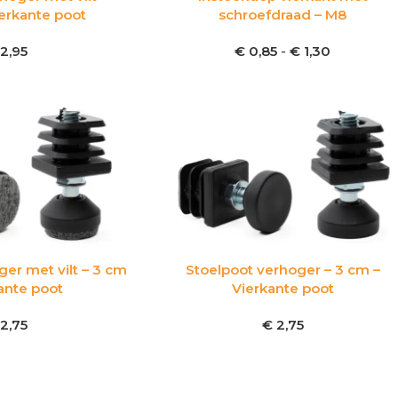
erkante poot
schroefdraad – M8
2,95
€
0,85
-
€
1,30
er met vilt – 3 cm
Stoelpoot verhoger – 3 cm –
ante poot
Vierkante poot
2,75
€
2,75