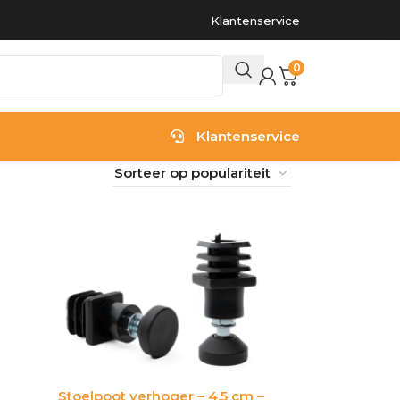
Klantenservice
0
Klantenservice
Stoelpoot verhoger – 4,5 cm –