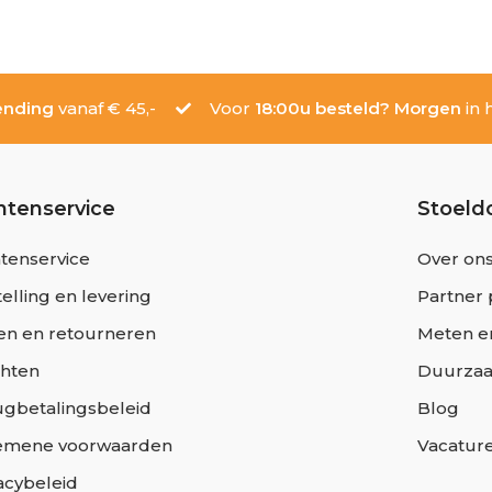
ending
vanaf € 45,-
Voor
18:00u besteld? Morgen
in h
ntenservice
Stoeld
tenservice
Over on
elling en levering
Partner 
en en retourneren
Meten e
chten
Duurza
ugbetalingsbeleid
Blog
emene voorwaarden
Vacatur
acybeleid