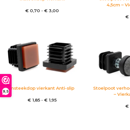
4,5cm – Vi
€
0,70
-
€
3,00
€
Insteekdop vierkant Anti-slip
Stoelpoot verhog
9,5
– Vierk
€
1,85
-
€
1,95
€