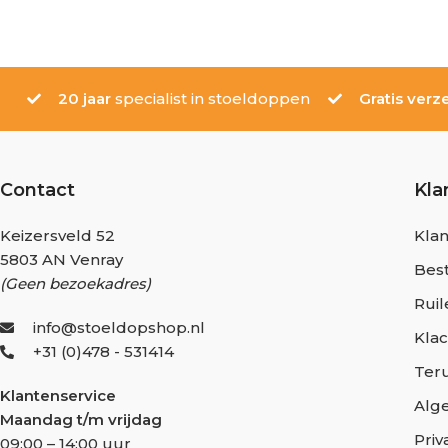
20 jaar
specialist in stoeldoppen
Gratis verz
Contact
Kla
Keizersveld 52
Klan
5803 AN Venray
Best
(Geen bezoekadres)
Ruil
info@stoeldopshop.nl
Kla
+31 (0)478 - 531414
Ter
Klantenservice
Alg
Maandag t/m vrijdag
Priv
09:00 – 14:00 uur