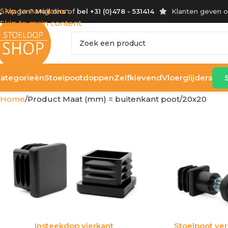
Skip to navigation
Vragen?
Mail ons
of
bel +31 (0)478 - 531414
Klanten geven 
Skip to main content
ategorieën
Stoelpootdoppen
Zelfklevend
Vloerglijders
Home
Product Maat (mm) = buitenkant poot
20x20
Insteekdop vierkant
Stoelpoot ver