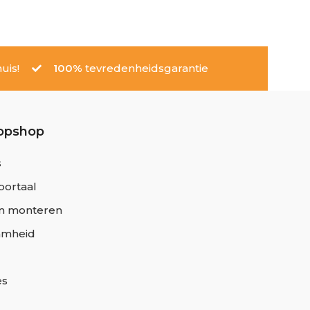
uis!
100%
tevredenheidsgarantie
opshop
s
portaal
n monteren
amheid
es