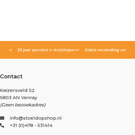
20 jaar
specialist in stoeldoppen
Gratis verzending
vanaf € 
Contact
Keizersveld 52
5803 AN Venray
(Geen bezoekadres)
info@stoeldopshop.nl
+31 (0)478 - 531414