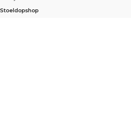
Stoeldopshop
Over ons
Partner portaal
Meten en monteren
Duurzaamheid
Blog
Vacatures
Specialist in
Stoelpootdoppen
,
Vloerglijders
,
Scratch no
more
, en
Viltglijders