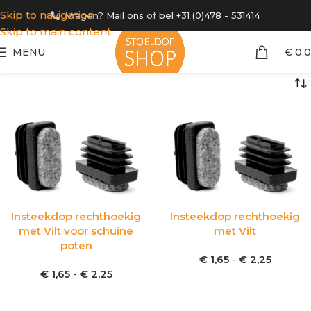
Skip to navigation
Vragen?
Mail ons
of
bel +31 (0)478 - 531414
Skip to main content
MENU
€
0,
Insteekdop rechthoekig
Insteekdop rechthoekig
met Vilt voor schuine
met Vilt
poten
€
1,65
-
€
2,25
€
1,65
-
€
2,25