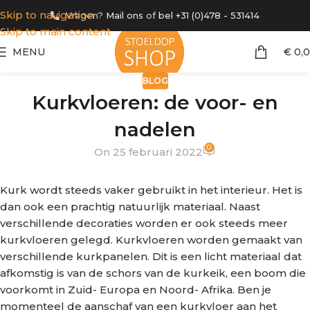
Skip to navigation
Vragen?
Mail ons
of
bel +31 (0)478 - 531414
Skip to main content
MENU
€
0,
BLOG
Kurkvloeren: de voor- en
nadelen
0
On 25 februari 2022
Kurk wordt steeds vaker gebruikt in het interieur. Het is
dan ook een prachtig natuurlijk materiaal. Naast
verschillende decoraties worden er ook steeds meer
kurkvloeren gelegd. Kurkvloeren worden gemaakt van
verschillende kurkpanelen. Dit is een licht materiaal dat
afkomstig is van de schors van de kurkeik, een boom die
voorkomt in Zuid- Europa en Noord- Afrika. Ben je
momenteel de aanschaf van een kurkvloer aan het