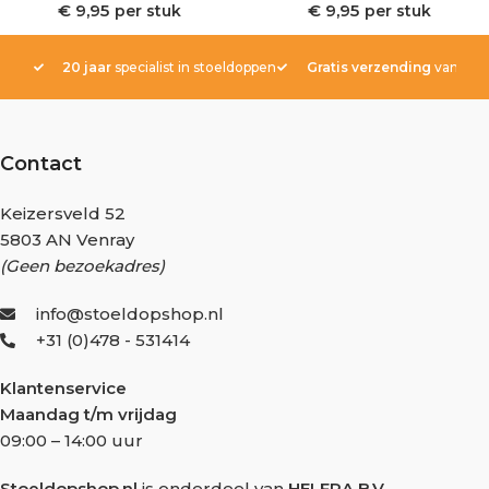
€
9,95
€
9,95
per stuk
per stuk
20 jaar
specialist in stoeldoppen
Gratis verzending
vanaf € 
Contact
Keizersveld 52
5803 AN Venray
(Geen bezoekadres)
info@stoeldopshop.nl
+31 (0)478 - 531414
Klantenservice
Maandag t/m vrijdag
09:00 – 14:00 uur
Stoeldopshop.nl
is onderdeel van
HELFRA B.V.